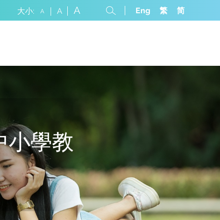
A
Eng
繁
简
大小:
A
A
中小學教