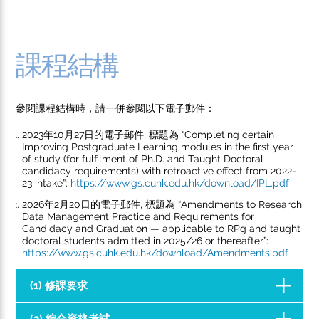
課程結構
參閱課程結構時，請一併參閱以下電子郵件：
2023年10⽉27⽇的電⼦郵件, 標題為 “Completing certain
Improving Postgraduate Learning modules in the first year
of study (for fulfilment of Ph.D. and Taught Doctoral
candidacy requirements) with retroactive effect from 2022-
23 intake”:
https://www.gs.cuhk.edu.hk/download/IPL.pdf
2026年2月20日的電子郵件, 標題為 “Amendments to Research
Data Management Practice and Requirements for
Candidacy and Graduation — applicable to RPg and taught
doctoral students admitted in 2025/26 or thereafter”:
https://www.gs.cuhk.edu.hk/download/Amendments.pdf
(1) 修課要求
(2) 綜合資格考試