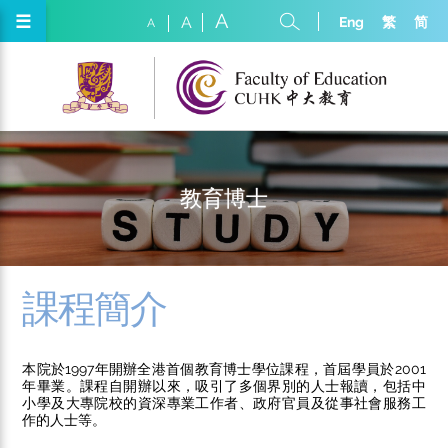
A
☰
Eng
繁
简
A
A
教育博士
課程簡介
本院於1997年開辦全港首個教育博士學位課程，首屆學員於2001
年畢業。課程自開辦以來，吸引了多個界別的人士報讀，包括中
小學及大專院校的資深專業工作者、政府官員及從事社會服務工
作的人士等。