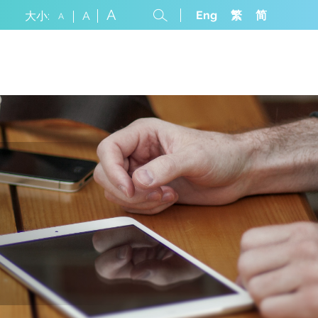
A
Eng
繁
简
大小:
A
A