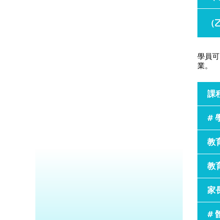
（
學員可
業。
課
#
教
教
家
#