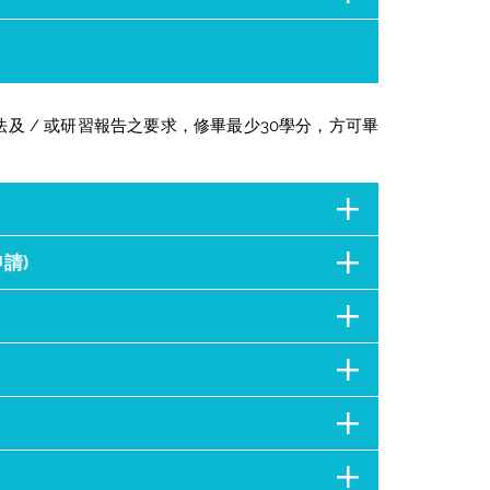
 / 或研習報告之要求，修畢最少30學分，方可畢
請)