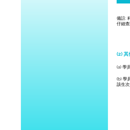
備註:
仔細查
(2) 
(a)
(b)
該生次