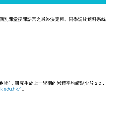
留個別課堂授課語言之最終決定權。同學請於選科系統
及退學”，研究生於上一學期的累積平均績點少於 2.0，
hk.edu.hk/
。