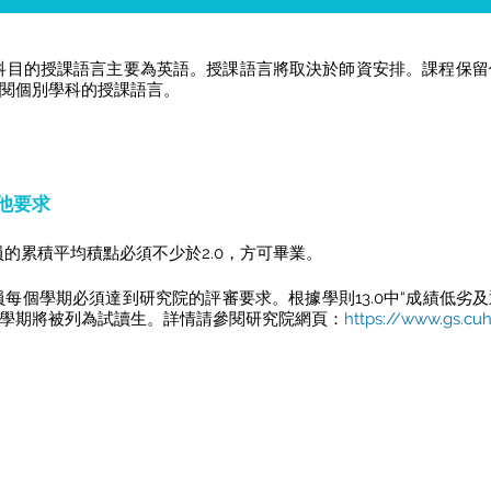
 科目的授課語言主要為英語。授課語言將取決於師資安排。課程保
閱個別學科的授課語言。
其他要求
 學員的累積平均積點必須不少於2.0，方可畢業。
 學員每個學期必須達到研究院的評審要求。根據學則13.0中“成績低劣
學期將被列為試讀生。詳情請參閱研究院網頁：
https://www.gs.cu