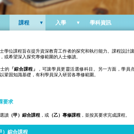
課程
入學
學科資訊
士學位課程旨在提升資深教育工作者的探究和執行能力。課程設計
，或希望深入探究專修範圍的人士修讀。
碩士的
「綜合課程」
，可讓學員更靈活選修科目。另一方面，學員
以鞏固知識基礎，有利學員深入研習各專修範圍。
修課要求
選讀
（甲）綜合課程
，或
（乙）專修課程
，並按其要求完成課程。
甲）綜合課程