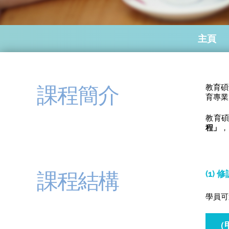
主頁
課程簡介
教育碩
育專業
教育
程」
，
課程結構
(1) 
學員可
（