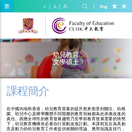
A
☰
Eng
繁
简
A
A
幼兒教育
文學碩士
課程簡介
在中國內地和香港，幼兒教育質素的提升愈來愈受到關注。幼稚
園、幼兒中心及辦學團體不同階層的教育領袖都為此承擔改進的
責任。因應全球性的教育發展趨勢乃至學前教育發展需要的情勢
下，幼兒教育機構有必要自行策動改進計劃。本課程旨在為具創
意及動力的幼兒教育工作者提供相關的理論、應用知識及技巧，