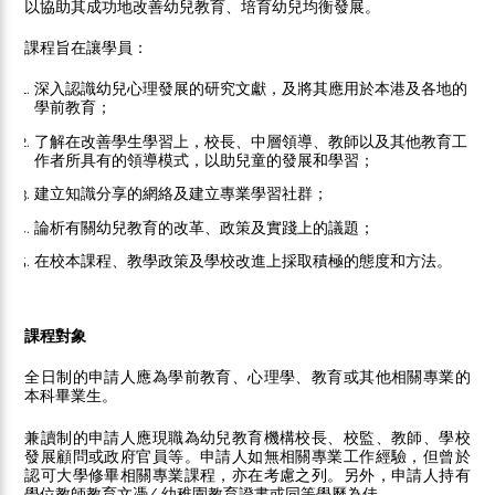
以協助其成功地改善幼兒教育、培育幼兒均衡發展。
課程旨在讓學員：
深入認識幼兒心理發展的研究文獻，及將其應用於本港及各地的
學前教育；
了解在改善學生學習上，校長、中層領導、教師以及其他教育工
作者所具有的領導模式，以助兒童的發展和學習；
建立知識分享的網絡及建立專業學習社群；
論析有關幼兒教育的改革、政策及實踐上的議題；
在校本課程、教學政策及學校改進上採取積極的態度和方法。
課程對象
全日制的申請人應為學前教育、心理學、教育或其他相關專業的
本科畢業生。
兼讀制的申請人應現職為幼兒教育機構校長、校監、教師、學校
發展顧問或政府官員等。申請人如無相關專業工作經驗，但曾於
認可大學修畢相關專業課程，亦在考慮之列。另外，申請人持有
學位教師教育文憑/ 幼稚園教育證書或同等學歷為佳。