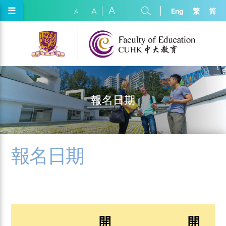
A
☰
Eng
繁
简
A
A
報名日期
報名日期
開
開