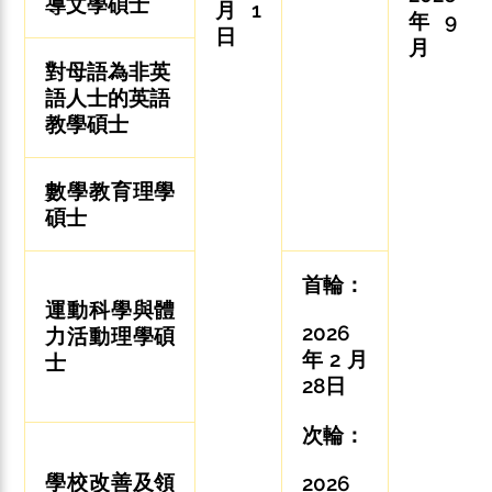
導文學碩士
月1
年9
日
月
對母語為非英
語人士的英語
教學碩士
數學教育理學
碩士
首輪：
運動科學與體
2026
力活動理學碩
年2月
士
28日
次輪：
學校改善及領
2026