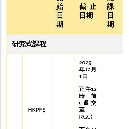
始
截止
課
日
日期
日
期
期
研究式課程
2025
年12月
1日
正午12
時前
(遞交
HKPFS
至
RGC)