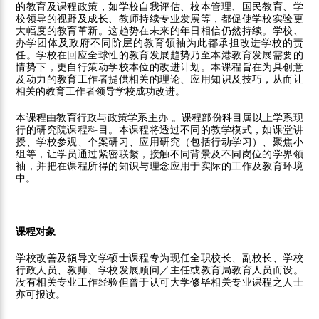
的教育及课程政策，如学校自我评估、校本管理、国民教育、学
校领导的视野及成长、教师持续专业发展等，都促使学校实验更
大幅度的教育革新。这趋势在未来的年日相信仍然持续。学校、
办学团体及政府不同阶层的教育领袖为此都承担改进学校的责
任。学校在回应全球性的教育发展趋势乃至本港教育发展需要的
情势下，更自行策动学校本位的改进计划。本课程旨在为具创意
及动力的教育工作者提供相关的理论、应用知识及技巧，从而让
相关的教育工作者领导学校成功改进。
本课程由教育行政与政策学系主办 。课程部份科目属以上学系现
行的研究院课程科目。本课程将透过不同的教学模式，如课堂讲
授、学校参观、个案研习、应用研究（包括行动学习）、聚焦小
组等，让学员通过紧密联繫，接触不同背景及不同岗位的学界领
袖，并把在课程所得的知识与理念应用于实际的工作及教育环境
中。
课程对象
学校改善及領导文学硕士课程专为现任全职校长、副校长、学校
行政人员、教师、学校发展顾问／主任或教育局教育人员而设。
没有相关专业工作经验但曾于认可大学修毕相关专业课程之人士
亦可报读。